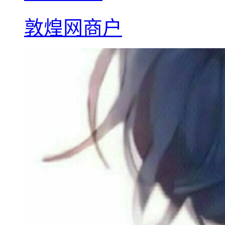
敦煌网商户