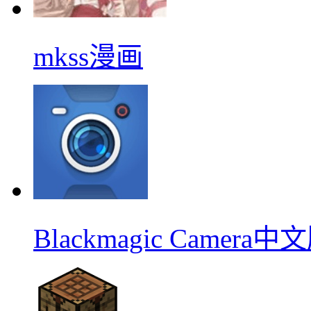
mkss漫画
Blackmagic Camera中