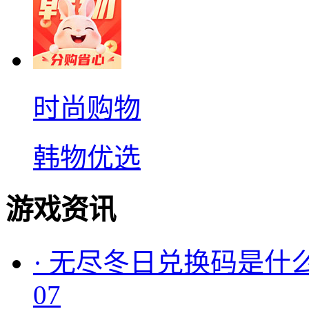
时尚购物
韩物优选
游戏资讯
·
无尽冬日兑换码是什么
07