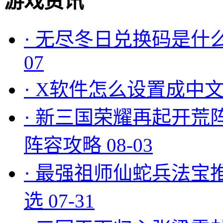
游戏资讯
·
无尽冬日兑换码是什么
07
·
X软件怎么设置成中文
·
新三国荣耀再起开荒
阵容攻略
08-03
·
最强祖师仙蛇兵法宝
选
07-31