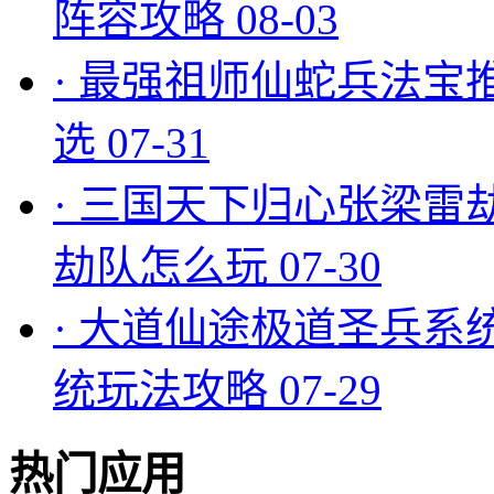
阵容攻略
08-03
·
最强祖师仙蛇兵法宝
选
07-31
·
三国天下归心张梁雷
劫队怎么玩
07-30
·
大道仙途极道圣兵系
统玩法攻略
07-29
热门应用