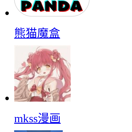
熊猫魔盒
mkss漫画