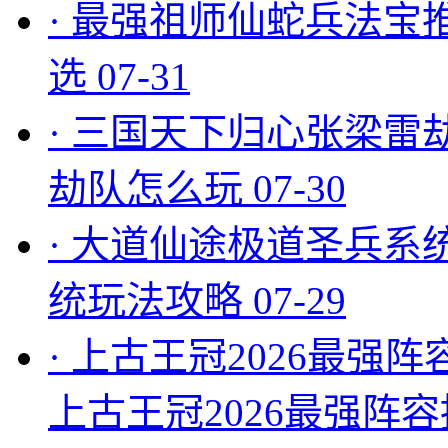
·
最强祖师仙蛇兵法宝
选
07-31
·
三国天下归心张梁雷
劫队怎么玩
07-30
·
大道仙途极道圣兵系
统玩法攻略
07-29
·
上古王冠2026最强阵
上古王冠2026最强阵