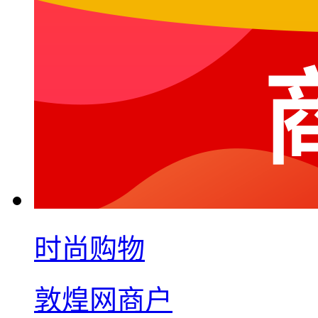
时尚购物
敦煌网商户