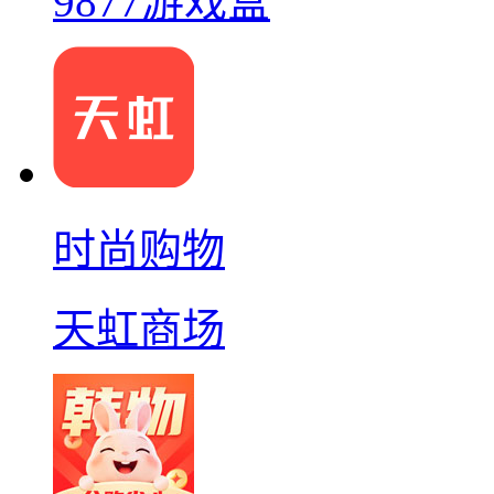
9877游戏盒
时尚购物
天虹商场