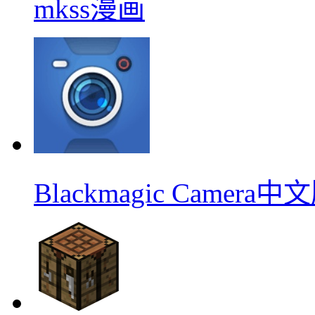
mkss漫画
Blackmagic Camera中