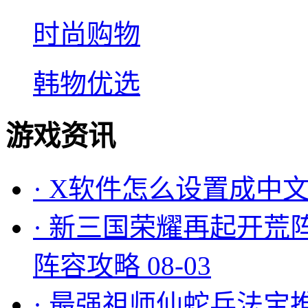
时尚购物
韩物优选
游戏资讯
·
X软件怎么设置成中文
·
新三国荣耀再起开荒
阵容攻略
08-03
·
最强祖师仙蛇兵法宝