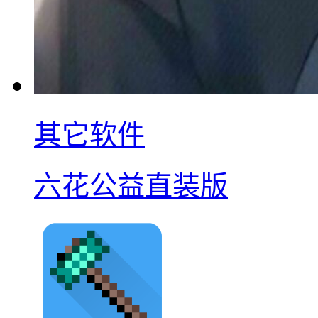
其它软件
六花公益直装版