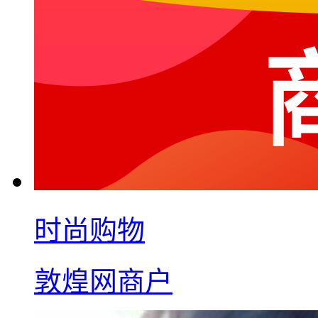
时尚购物
敦煌网商户