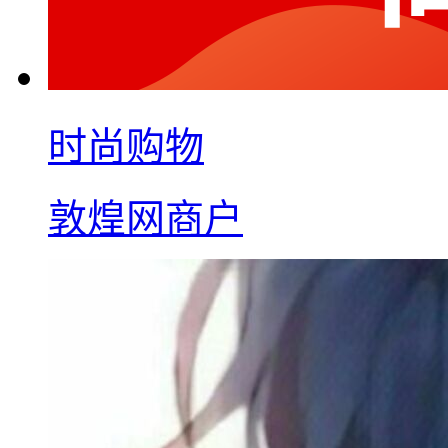
时尚购物
敦煌网商户