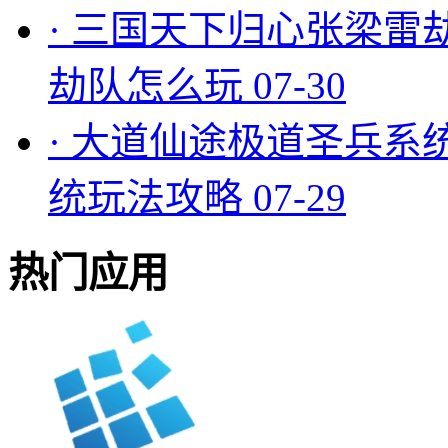
·
三国天下归心张梁雷
劫队怎么玩
07-30
·
大道仙途极道圣兵系
统玩法攻略
07-29
热门应用