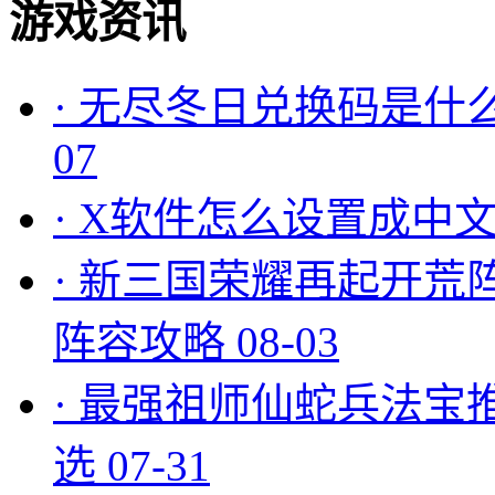
游戏资讯
·
无尽冬日兑换码是什么
07
·
X软件怎么设置成中文
·
新三国荣耀再起开荒
阵容攻略
08-03
·
最强祖师仙蛇兵法宝
选
07-31