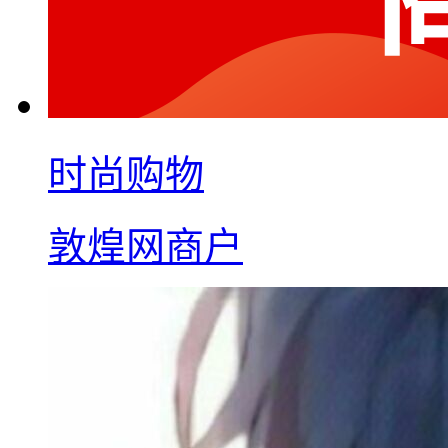
时尚购物
敦煌网商户