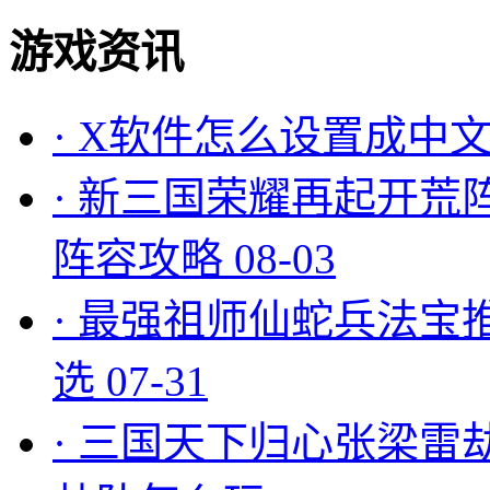
游戏资讯
·
X软件怎么设置成中文
·
新三国荣耀再起开荒
阵容攻略
08-03
·
最强祖师仙蛇兵法宝
选
07-31
·
三国天下归心张梁雷