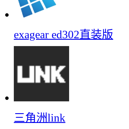
exagear ed302直装版
三角洲link