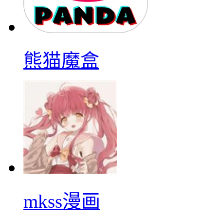
熊猫魔盒
mkss漫画