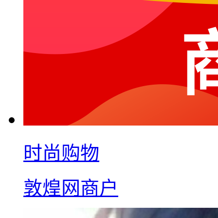
时尚购物
敦煌网商户