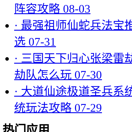
阵容攻略
08-03
·
最强祖师仙蛇兵法宝
选
07-31
·
三国天下归心张梁雷
劫队怎么玩
07-30
·
大道仙途极道圣兵系
统玩法攻略
07-29
热门应用