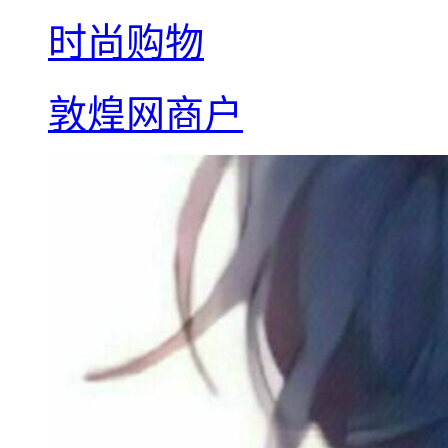
时尚购物
敦煌网商户