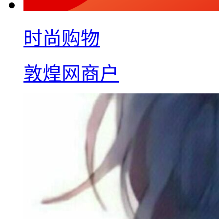
时尚购物
敦煌网商户