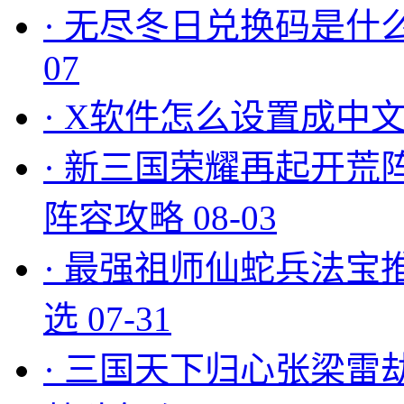
·
无尽冬日兑换码是什么
07
·
X软件怎么设置成中文
·
新三国荣耀再起开荒
阵容攻略
08-03
·
最强祖师仙蛇兵法宝
选
07-31
·
三国天下归心张梁雷