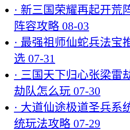
·
新三国荣耀再起开荒
阵容攻略
08-03
·
最强祖师仙蛇兵法宝
选
07-31
·
三国天下归心张梁雷
劫队怎么玩
07-30
·
大道仙途极道圣兵系
统玩法攻略
07-29