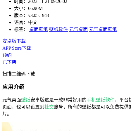
时间：
2023-11-21 09:26:02
大小：
66.90M
版本：
v3.05.1943
语言：
中文
标签：
桌面壁纸
壁纸软件
元气桌面
元气桌面壁纸
安卓版下载
APP Store下载
预约
已下架
扫描二维码下载
应用介绍
元气桌面
壁纸
安卓版这是一款非常好用的
手机壁纸软件
，平台
页面，也可以设置到
社交
账号，所有的壁纸都是可以免费提供
片。