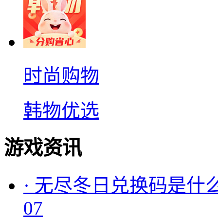
时尚购物
韩物优选
游戏资讯
·
无尽冬日兑换码是什么
07