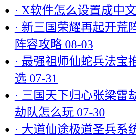
·
X软件怎么设置成中文
·
新三国荣耀再起开荒
阵容攻略
08-03
·
最强祖师仙蛇兵法宝
选
07-31
·
三国天下归心张梁雷
劫队怎么玩
07-30
·
大道仙途极道圣兵系