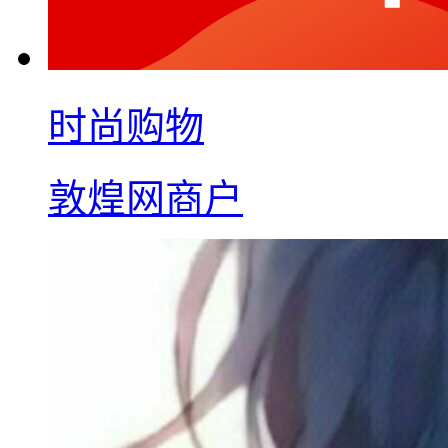
时尚购物
敦煌网商户