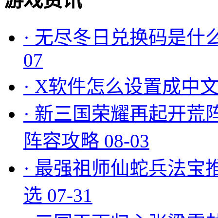
游戏资讯
·
无尽冬日兑换码是什么
07
·
X软件怎么设置成中文
·
新三国荣耀再起开荒
阵容攻略
08-03
·
最强祖师仙蛇兵法宝
选
07-31