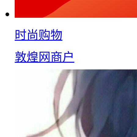
时尚购物
敦煌网商户