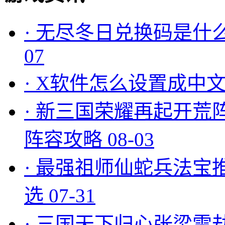
·
无尽冬日兑换码是什么
07
·
X软件怎么设置成中文
·
新三国荣耀再起开荒
阵容攻略
08-03
·
最强祖师仙蛇兵法宝
选
07-31
·
三国天下归心张梁雷