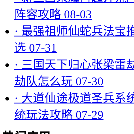
阵容攻略
08-03
·
最强祖师仙蛇兵法宝
选
07-31
·
三国天下归心张梁雷
劫队怎么玩
07-30
·
大道仙途极道圣兵系
统玩法攻略
07-29