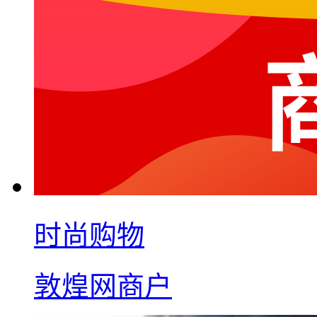
时尚购物
敦煌网商户