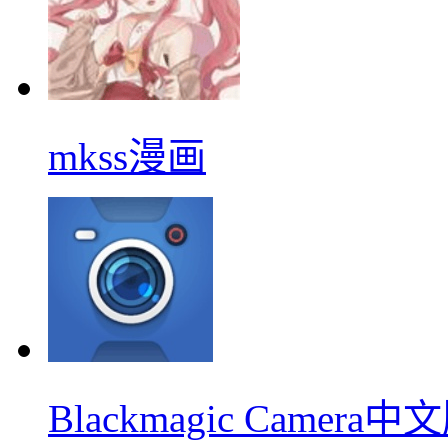
mkss漫画
Blackmagic Camera中