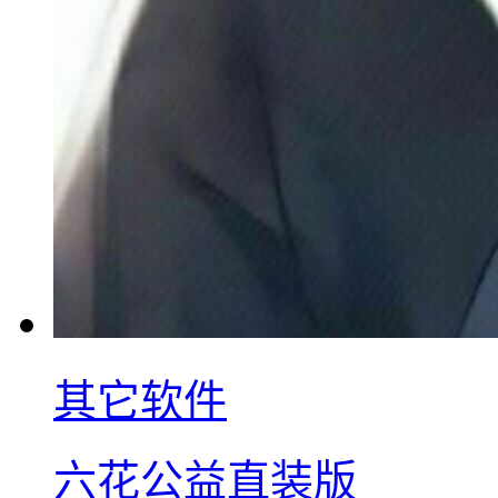
其它软件
六花公益直装版