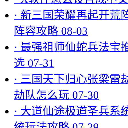
·
新三国荣耀再起开荒
阵容攻略
08-03
·
最强祖师仙蛇兵法宝
选
07-31
·
三国天下归心张梁雷
劫队怎么玩
07-30
·
大道仙途极道圣兵系
统玩法攻略
07-29