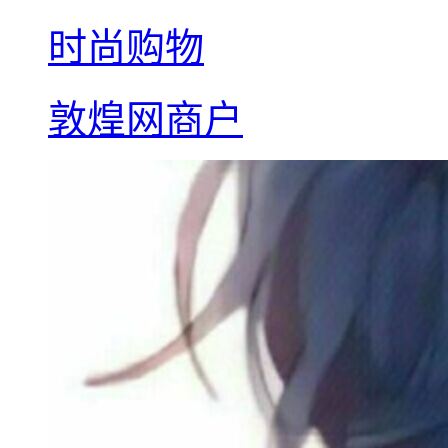
时尚购物
敦煌网商户