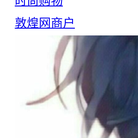
时尚购物
敦煌网商户