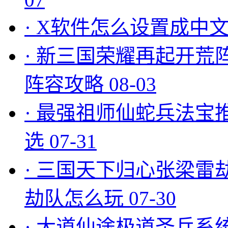
·
X软件怎么设置成中文
·
新三国荣耀再起开荒
阵容攻略
08-03
·
最强祖师仙蛇兵法宝
选
07-31
·
三国天下归心张梁雷
劫队怎么玩
07-30
·
大道仙途极道圣兵系