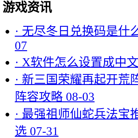
游戏资讯
·
无尽冬日兑换码是什么
07
·
X软件怎么设置成中文
·
新三国荣耀再起开荒
阵容攻略
08-03
·
最强祖师仙蛇兵法宝
选
07-31