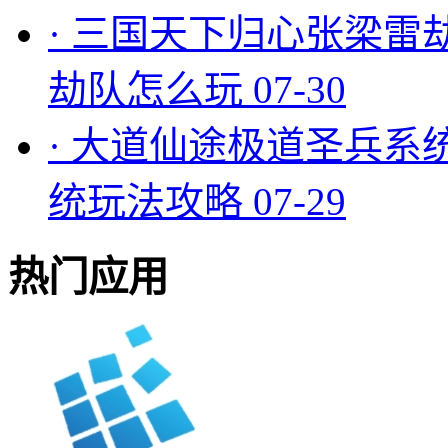
·
三国天下归心张梁雷
劫队怎么玩
07-30
·
大道仙途极道圣兵系
统玩法攻略
07-29
热门应用