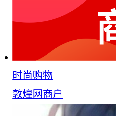
时尚购物
敦煌网商户