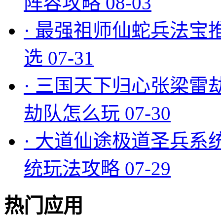
阵容攻略
08-03
·
最强祖师仙蛇兵法宝
选
07-31
·
三国天下归心张梁雷
劫队怎么玩
07-30
·
大道仙途极道圣兵系
统玩法攻略
07-29
热门应用