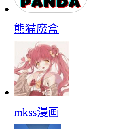
熊猫魔盒
mkss漫画