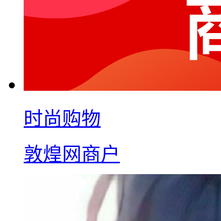
时尚购物
敦煌网商户