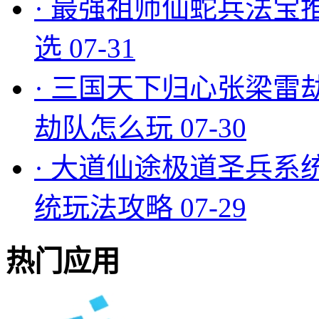
·
最强祖师仙蛇兵法宝
选
07-31
·
三国天下归心张梁雷
劫队怎么玩
07-30
·
大道仙途极道圣兵系
统玩法攻略
07-29
热门应用