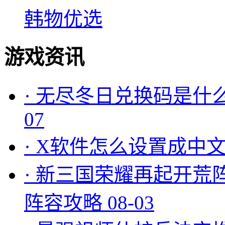
韩物优选
游戏资讯
·
无尽冬日兑换码是什么
07
·
X软件怎么设置成中文
·
新三国荣耀再起开荒
阵容攻略
08-03