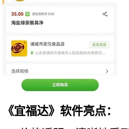
《宜福达》软件亮点：