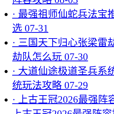
·
最强祖师仙蛇兵法宝
选
07-31
·
三国天下归心张梁雷
劫队怎么玩
07-30
·
大道仙途极道圣兵系
统玩法攻略
07-29
·
上古王冠2026最强阵
上古王冠2026最强阵