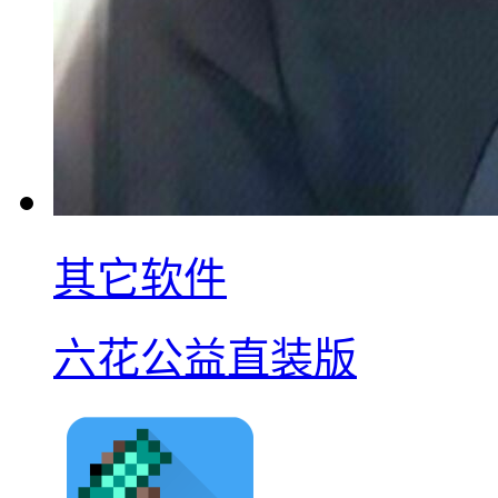
其它软件
六花公益直装版