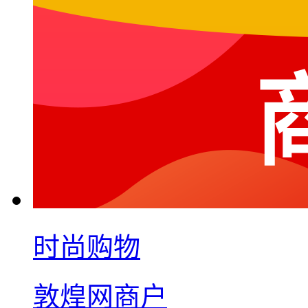
时尚购物
敦煌网商户