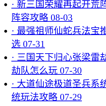
·
新三国荣耀再起开荒
阵容攻略
08-03
·
最强祖师仙蛇兵法宝
选
07-31
·
三国天下归心张梁雷
劫队怎么玩
07-30
·
大道仙途极道圣兵系
统玩法攻略
07-29