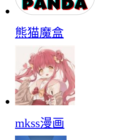
熊猫魔盒
mkss漫画