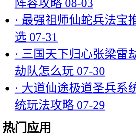
阵容攻略
08-03
·
最强祖师仙蛇兵法宝
选
07-31
·
三国天下归心张梁雷
劫队怎么玩
07-30
·
大道仙途极道圣兵系
统玩法攻略
07-29
热门应用