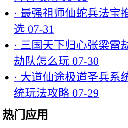
·
最强祖师仙蛇兵法宝
选
07-31
·
三国天下归心张梁雷
劫队怎么玩
07-30
·
大道仙途极道圣兵系
统玩法攻略
07-29
热门应用