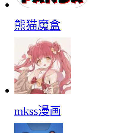
熊猫魔盒
mkss漫画