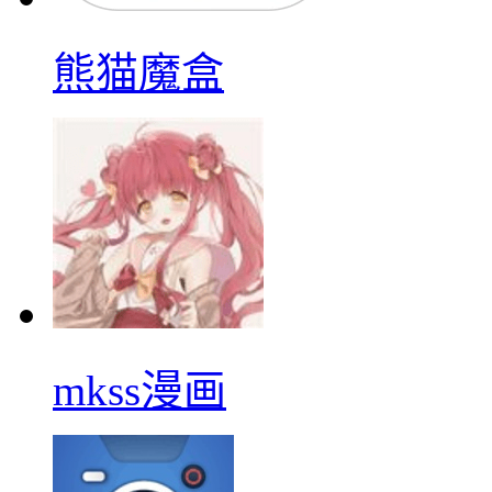
熊猫魔盒
mkss漫画