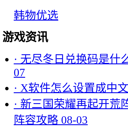
韩物优选
游戏资讯
·
无尽冬日兑换码是什么
07
·
X软件怎么设置成中文
·
新三国荣耀再起开荒
阵容攻略
08-03