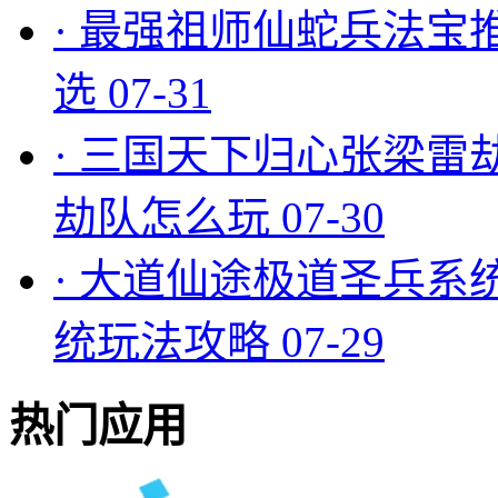
·
最强祖师仙蛇兵法宝
选
07-31
·
三国天下归心张梁雷
劫队怎么玩
07-30
·
大道仙途极道圣兵系
统玩法攻略
07-29
热门应用