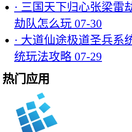
·
三国天下归心张梁雷
劫队怎么玩
07-30
·
大道仙途极道圣兵系
统玩法攻略
07-29
热门应用