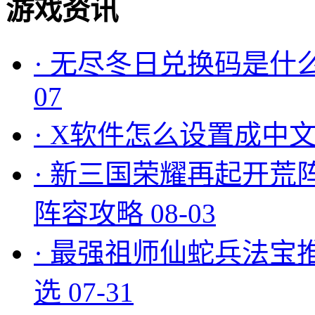
游戏资讯
·
无尽冬日兑换码是什么
07
·
X软件怎么设置成中文
·
新三国荣耀再起开荒
阵容攻略
08-03
·
最强祖师仙蛇兵法宝
选
07-31