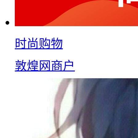
时尚购物
敦煌网商户