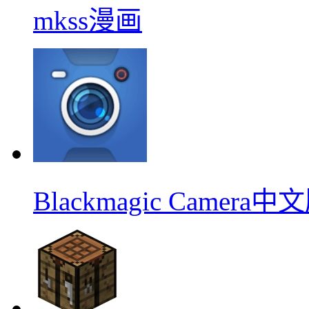
mkss漫画
Blackmagic Camera中