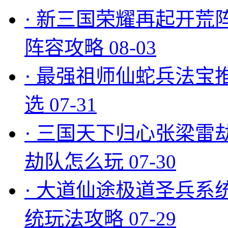
·
新三国荣耀再起开荒
阵容攻略
08-03
·
最强祖师仙蛇兵法宝
选
07-31
·
三国天下归心张梁雷
劫队怎么玩
07-30
·
大道仙途极道圣兵系
统玩法攻略
07-29