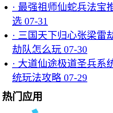
·
最强祖师仙蛇兵法宝
选
07-31
·
三国天下归心张梁雷
劫队怎么玩
07-30
·
大道仙途极道圣兵系
统玩法攻略
07-29
热门应用