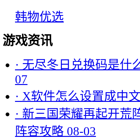
韩物优选
游戏资讯
·
无尽冬日兑换码是什么
07
·
X软件怎么设置成中文
·
新三国荣耀再起开荒
阵容攻略
08-03