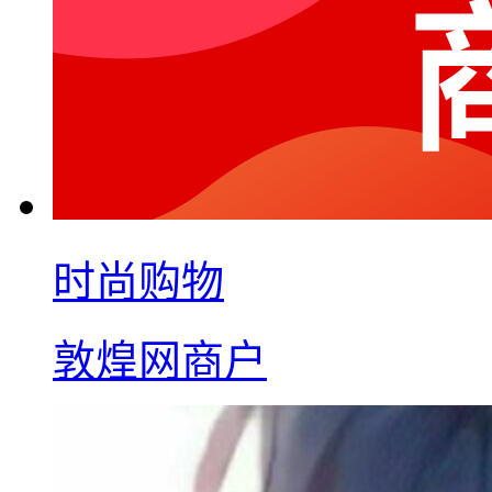
时尚购物
敦煌网商户