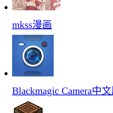
mkss漫画
Blackmagic Camera中