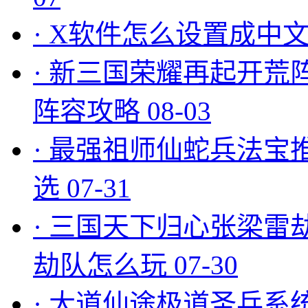
·
X软件怎么设置成中文
·
新三国荣耀再起开荒
阵容攻略
08-03
·
最强祖师仙蛇兵法宝
选
07-31
·
三国天下归心张梁雷
劫队怎么玩
07-30
·
大道仙途极道圣兵系