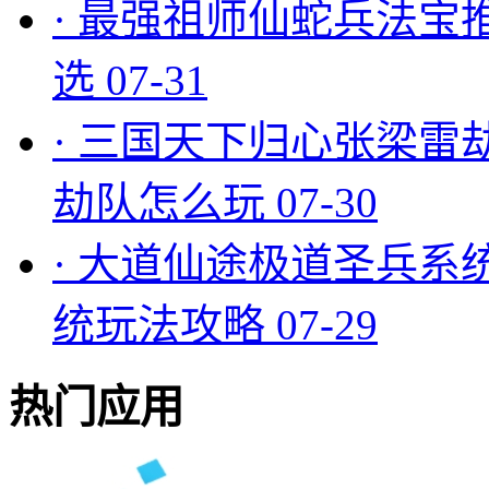
·
最强祖师仙蛇兵法宝
选
07-31
·
三国天下归心张梁雷
劫队怎么玩
07-30
·
大道仙途极道圣兵系
统玩法攻略
07-29
热门应用