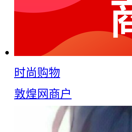
时尚购物
敦煌网商户