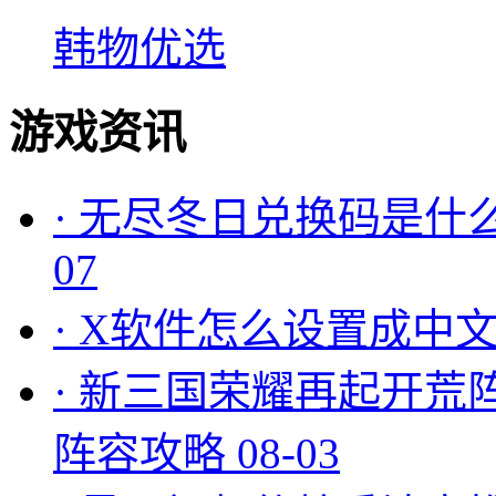
韩物优选
游戏资讯
·
无尽冬日兑换码是什么
07
·
X软件怎么设置成中文
·
新三国荣耀再起开荒
阵容攻略
08-03