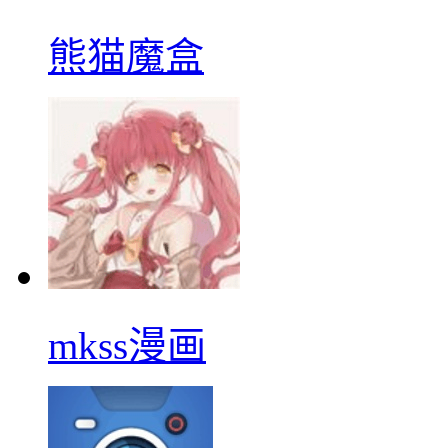
熊猫魔盒
mkss漫画