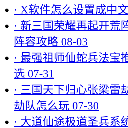
·
X软件怎么设置成中文
·
新三国荣耀再起开荒
阵容攻略
08-03
·
最强祖师仙蛇兵法宝
选
07-31
·
三国天下归心张梁雷
劫队怎么玩
07-30
·
大道仙途极道圣兵系