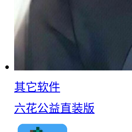
其它软件
六花公益直装版