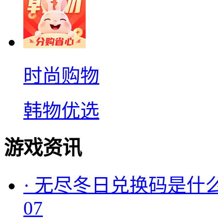
时尚购物
韩物优选
游戏资讯
·
无尽冬日兑换码是什么
07