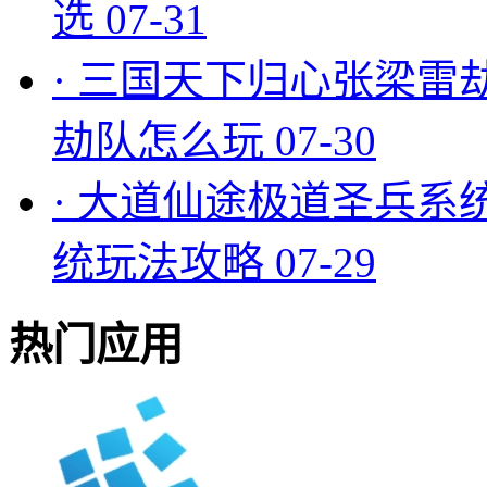
选
07-31
·
三国天下归心张梁雷
劫队怎么玩
07-30
·
大道仙途极道圣兵系
统玩法攻略
07-29
热门应用