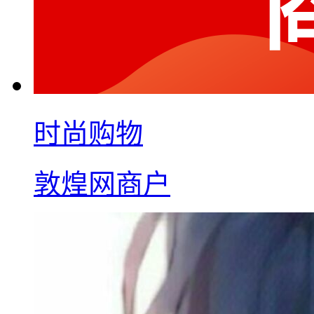
时尚购物
敦煌网商户