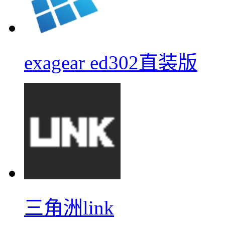
exagear ed302直装版
三角洲link