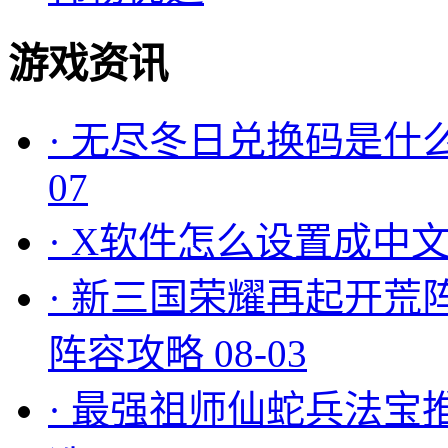
游戏资讯
·
无尽冬日兑换码是什么
07
·
X软件怎么设置成中文
·
新三国荣耀再起开荒
阵容攻略
08-03
·
最强祖师仙蛇兵法宝