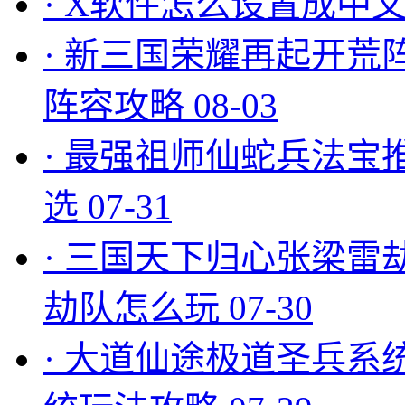
·
X软件怎么设置成中文
·
新三国荣耀再起开荒
阵容攻略
08-03
·
最强祖师仙蛇兵法宝
选
07-31
·
三国天下归心张梁雷
劫队怎么玩
07-30
·
大道仙途极道圣兵系