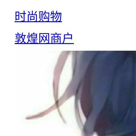
时尚购物
敦煌网商户