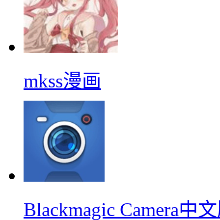
mkss漫画
Blackmagic Camera中