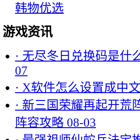
韩物优选
游戏资讯
·
无尽冬日兑换码是什么
07
·
X软件怎么设置成中文
·
新三国荣耀再起开荒
阵容攻略
08-03
·
最强祖师仙蛇兵法宝