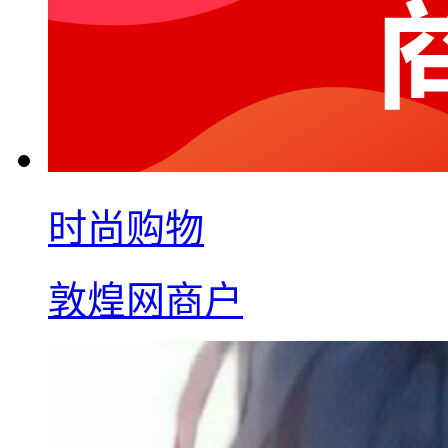
时尚购物
敦煌网商户