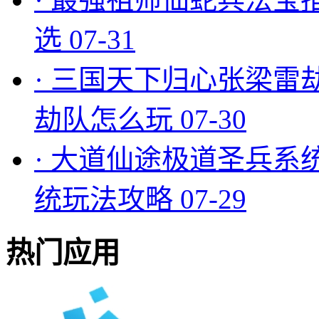
选
07-31
·
三国天下归心张梁雷
劫队怎么玩
07-30
·
大道仙途极道圣兵系
统玩法攻略
07-29
热门应用