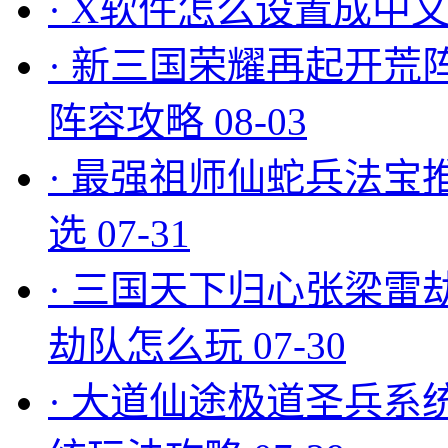
·
X软件怎么设置成中文
·
新三国荣耀再起开荒
阵容攻略
08-03
·
最强祖师仙蛇兵法宝
选
07-31
·
三国天下归心张梁雷
劫队怎么玩
07-30
·
大道仙途极道圣兵系