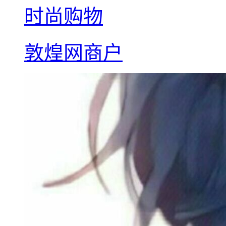
时尚购物
敦煌网商户