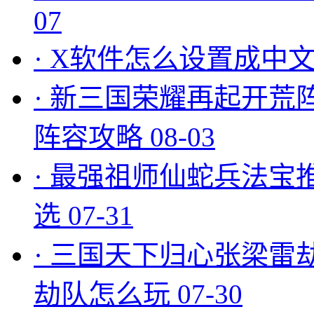
07
·
X软件怎么设置成中文
·
新三国荣耀再起开荒
阵容攻略
08-03
·
最强祖师仙蛇兵法宝
选
07-31
·
三国天下归心张梁雷
劫队怎么玩
07-30