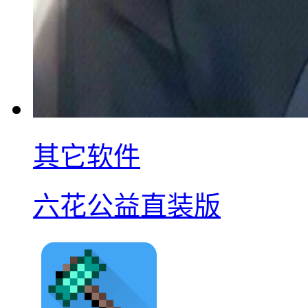
其它软件
六花公益直装版