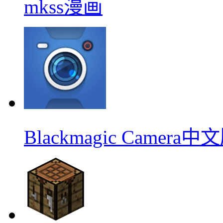
mkss漫画
Blackmagic Camera中