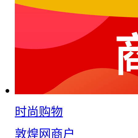
时尚购物
敦煌网商户