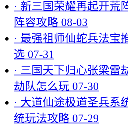
·
新三国荣耀再起开荒
阵容攻略
08-03
·
最强祖师仙蛇兵法宝
选
07-31
·
三国天下归心张梁雷
劫队怎么玩
07-30
·
大道仙途极道圣兵系
统玩法攻略
07-29