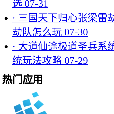
选
07-31
·
三国天下归心张梁雷
劫队怎么玩
07-30
·
大道仙途极道圣兵系
统玩法攻略
07-29
热门应用