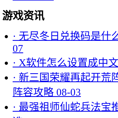
游戏资讯
·
无尽冬日兑换码是什么
07
·
X软件怎么设置成中文
·
新三国荣耀再起开荒
阵容攻略
08-03
·
最强祖师仙蛇兵法宝