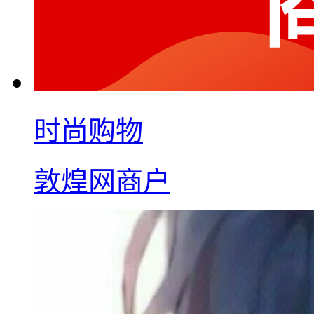
时尚购物
敦煌网商户