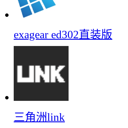
exagear ed302直装版
三角洲link