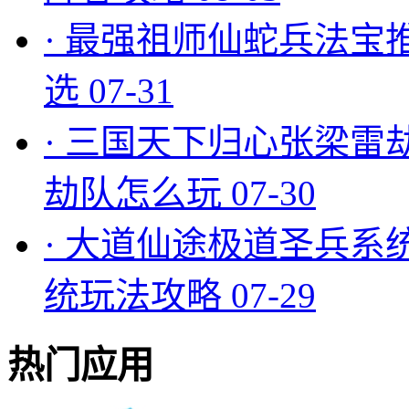
·
最强祖师仙蛇兵法宝
选
07-31
·
三国天下归心张梁雷
劫队怎么玩
07-30
·
大道仙途极道圣兵系
统玩法攻略
07-29
热门应用