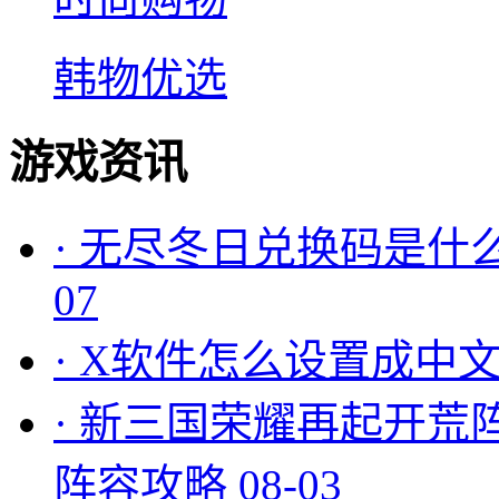
韩物优选
游戏资讯
·
无尽冬日兑换码是什么
07
·
X软件怎么设置成中文
·
新三国荣耀再起开荒
阵容攻略
08-03