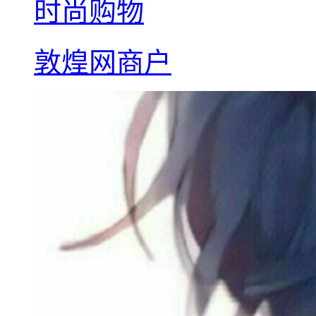
时尚购物
敦煌网商户