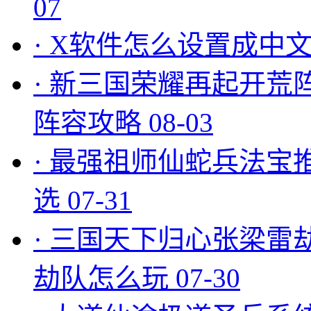
07
·
X软件怎么设置成中文
·
新三国荣耀再起开荒
阵容攻略
08-03
·
最强祖师仙蛇兵法宝
选
07-31
·
三国天下归心张梁雷
劫队怎么玩
07-30