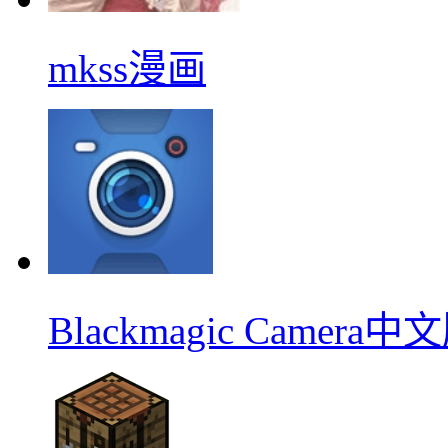
mkss漫画
Blackmagic Camera中