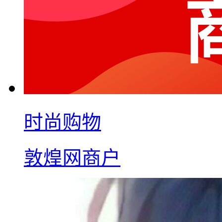
时尚购物
敦煌网商户