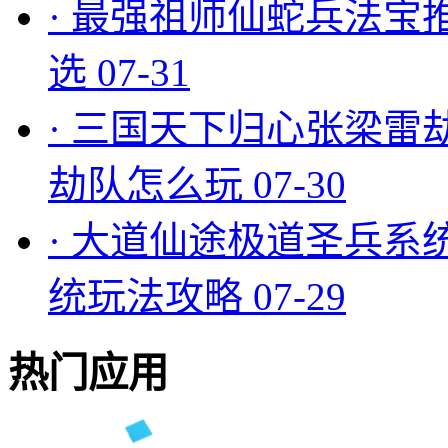
·
最强祖师仙蛇兵法宝
选
07-31
·
三国天下归心张梁雷
劫队怎么玩
07-30
·
大道仙途极道圣兵系
统玩法攻略
07-29
热门应用