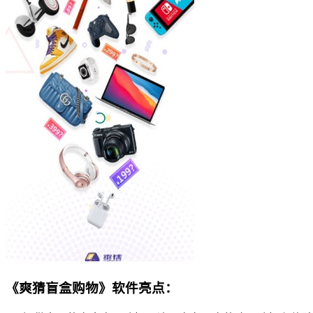
《爽猜盲盒购物》软件亮点：