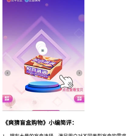
《爽猜盲盒购物》小编简评：