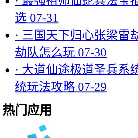
·
最强祖师仙蛇兵法宝
选
07-31
·
三国天下归心张梁雷
劫队怎么玩
07-30
·
大道仙途极道圣兵系
统玩法攻略
07-29
热门应用