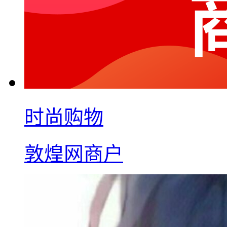
时尚购物
敦煌网商户