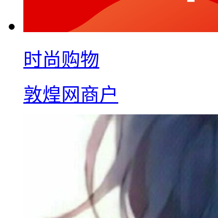
时尚购物
敦煌网商户