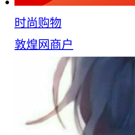
时尚购物
敦煌网商户