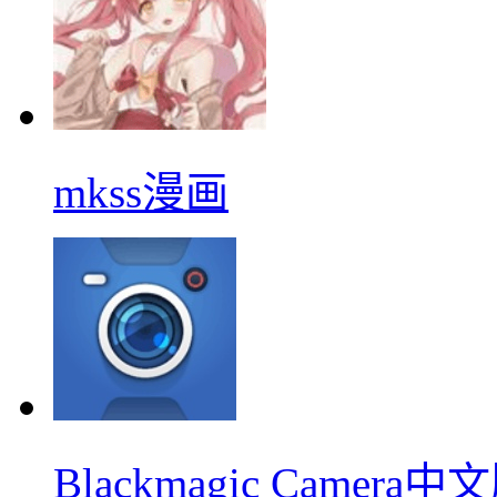
mkss漫画
Blackmagic Camera中