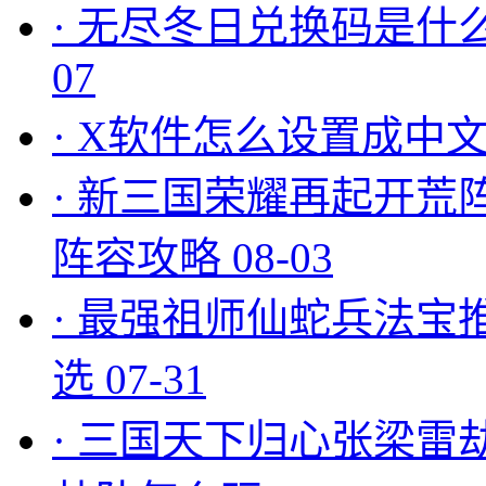
·
无尽冬日兑换码是什么
07
·
X软件怎么设置成中文
·
新三国荣耀再起开荒
阵容攻略
08-03
·
最强祖师仙蛇兵法宝
选
07-31
·
三国天下归心张梁雷