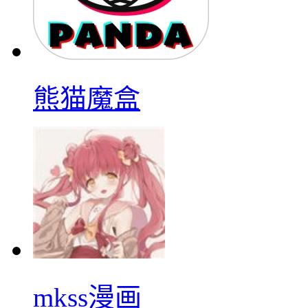
熊猫魔盒
mkss漫画