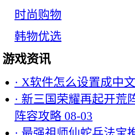
时尚购物
韩物优选
游戏资讯
·
X软件怎么设置成中文
·
新三国荣耀再起开荒
阵容攻略
08-03
·
最强祖师仙蛇兵法宝