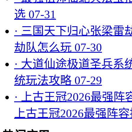
选
07-31
·
三国天下归心张梁雷
劫队怎么玩
07-30
·
大道仙途极道圣兵系
统玩法攻略
07-29
·
上古王冠2026最强阵
上古王冠2026最强阵