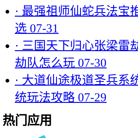
·
最强祖师仙蛇兵法宝
选
07-31
·
三国天下归心张梁雷
劫队怎么玩
07-30
·
大道仙途极道圣兵系
统玩法攻略
07-29
热门应用