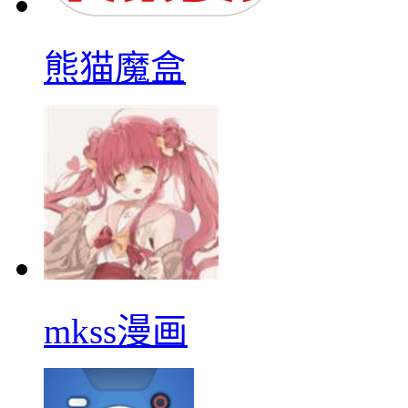
熊猫魔盒
mkss漫画