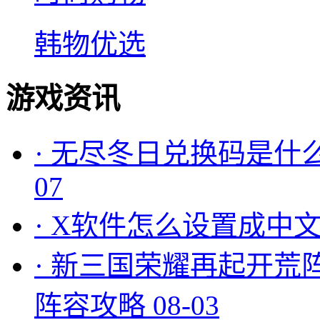
韩物优选
游戏资讯
·
无尽冬日兑换码是什么
07
·
X软件怎么设置成中文
·
新三国荣耀再起开荒
阵容攻略
08-03