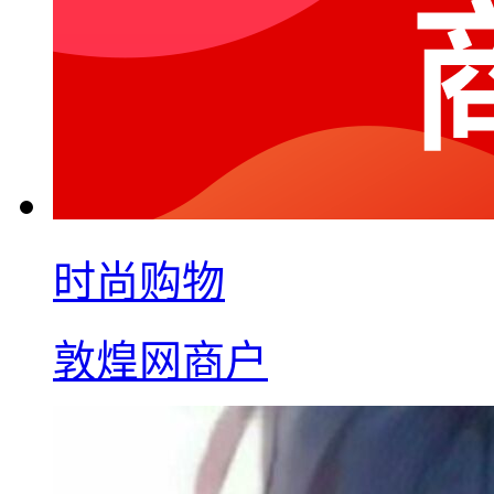
时尚购物
敦煌网商户