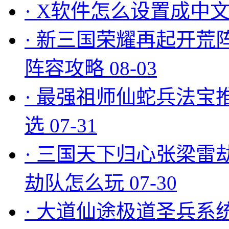
·
X软件怎么设置成中文
·
新三国荣耀再起开荒
阵容攻略
08-03
·
最强祖师仙蛇兵法宝
选
07-31
·
三国天下归心张梁雷
劫队怎么玩
07-30
·
大道仙途极道圣兵系