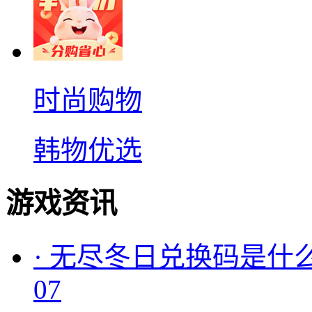
时尚购物
韩物优选
游戏资讯
·
无尽冬日兑换码是什么
07